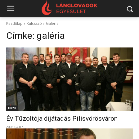
Kezdőlap
Kulcsszó
Galéria
Címke:
galéria
Hírek
Év Tűzoltója díjátadás Pilisvörösváron
2008.04.07.