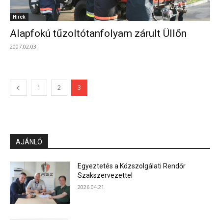
Hírek
Alapfokú tűzoltótanfolyam zárult Üllőn
2007.02.03.
1
2
3
AJÁNLÓ
Egyeztetés a Közszolgálati Rendőr
Szakszervezettel
2026.04.21.