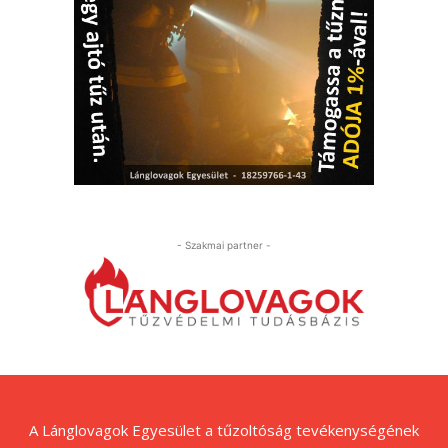
- Szakmai partner -
A Lánglovagok Egyesület a tűzoltóság tevékenységének