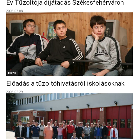
Év Tűzoltója díjátadás Székesfehérváron
2008.03.08.
Hírek
Előadás a tűzoltóhivatásról iskolásoknak
2008.02.29.