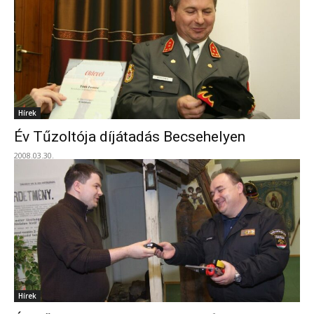
Hírek
Év Tűzoltója díjátadás Becsehelyen
2008.03.30.
Hírek