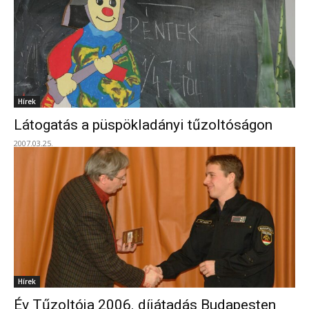
Hírek
Látogatás a püspökladányi tűzoltóságon
2007.03.25.
Hírek
Év Tűzoltója 2006. díjátadás Budapesten