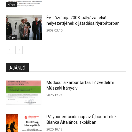
Hírek
Év Tűzoltója 2008. pályázat első
helyezettjének díjátadása Nyírbátorban
2009.03.15.
Hírek
AJÁNLÓ
Módosul a karbantartás Tűzvédelmi
Műszaki Irányelv
2025.12.21.
Pályaorientációs nap az Újbudai Teleki
Blanka Általános Iskolában
2025.10.18.