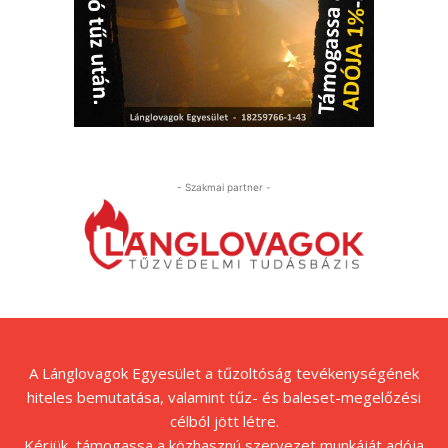
- Szakmai partner -
A Lánglovagok Egyesület a tűzoltóság tevékenységének
hiteles bemutatása, valamint tűz- és baleset-megelőzési
célból jött létre.
Kérjük, támogassa a közhasznú szervezet munkáját adója