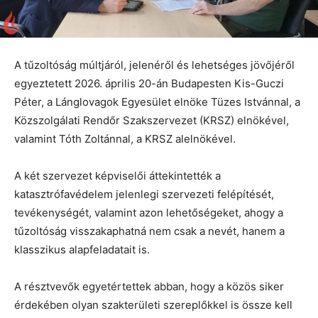
A tűzoltóság múltjáról, jelenéről és lehetséges jövőjéről
egyeztetett 2026. április 20-án Budapesten Kis-Guczi
Péter, a Lánglovagok Egyesület elnöke Tüzes Istvánnal, a
Közszolgálati Rendőr Szakszervezet (KRSZ) elnökével,
valamint Tóth Zoltánnal, a KRSZ alelnökével.
A két szervezet képviselői áttekintették a
katasztrófavédelem jelenlegi szervezeti felépítését,
tevékenységét, valamint azon lehetőségeket, ahogy a
tűzoltóság visszakaphatná nem csak a nevét, hanem a
klasszikus alapfeladatait is.
A résztvevők egyetértettek abban, hogy a közös siker
érdekében olyan szakterületi szereplőkkel is össze kell