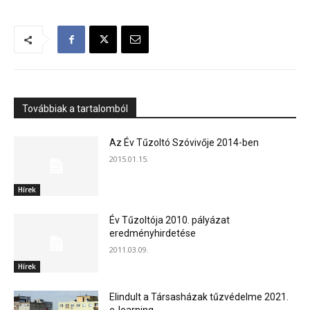
Továbbiak a tartalomból
Az Év Tűzoltó Szóvivője 2014-ben
2015.01.15.
Hírek
Év Tűzoltója 2010. pályázat
eredményhirdetése
2011.03.09.
Hírek
Elindult a Társasházak tűzvédelme 2021.