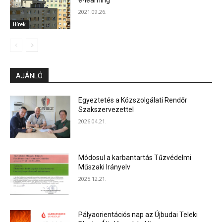
e-learning
2021.09.26.
Hírek
AJÁNLÓ
Egyeztetés a Közszolgálati Rendőr
Szakszervezettel
2026.04.21.
Módosul a karbantartás Tűzvédelmi
Műszaki Irányelv
2025.12.21.
Pályaorientációs nap az Újbudai Teleki