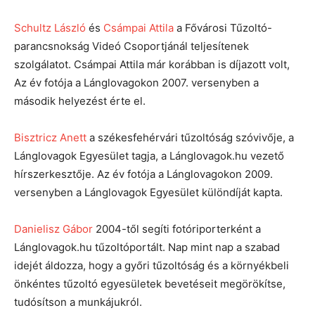
Schultz László
és
Csámpai Attila
a Fővárosi Tűzoltó-
parancsnokság Videó Csoportjánál teljesítenek
szolgálatot. Csámpai Attila már korábban is díjazott volt,
Az év fotója a Lánglovagokon 2007. versenyben a
második helyezést érte el.
Bisztricz Anett
a székesfehérvári tűzoltóság szóvivője, a
Lánglovagok Egyesület tagja, a Lánglovagok.hu vezető
hírszerkesztője. Az év fotója a Lánglovagokon 2009.
versenyben a Lánglovagok Egyesület különdíját kapta.
Danielisz Gábor
2004-től segíti fotóriporterként a
Lánglovagok.hu tűzoltóportált. Nap mint nap a szabad
idejét áldozza, hogy a győri tűzoltóság és a környékbeli
önkéntes tűzoltó egyesületek bevetéseit megörökítse,
tudósítson a munkájukról.