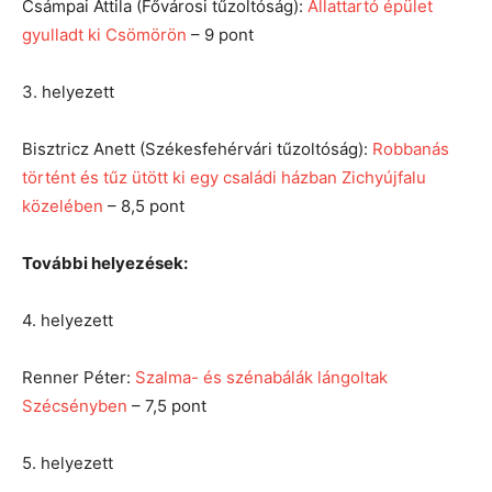
Csámpai Attila (Fővárosi tűzoltóság):
Állattartó épület
gyulladt ki Csömörön
– 9 pont
3. helyezett
Bisztricz Anett (Székesfehérvári tűzoltóság):
Robbanás
történt és tűz ütött ki egy családi házban Zichyújfalu
közelében
– 8,5 pont
További helyezések:
4. helyezett
Renner Péter:
Szalma- és szénabálák lángoltak
Szécsényben
– 7,5 pont
5. helyezett