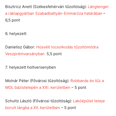
Bisztricz Anett (Székesfehérvári tűzoltóság):
Lángtenger
a raklapgyárban Szabadbattyán-Emmaróza határában
–
6,5 pont
6. helyezett
Danielisz Gábor:
Húsvéti locsolkodás tűzoltómódra
Veszprémvarsányban
 5,5 pont
7. helyezett holtversenyben
Molnár Péter (Fővárosi tűzoltóság):
Robbanás és tűz a
MOL bázistelepén a XXI. kerületben
– 5 pont
Schultz László (Fővárosi tűzoltóság):
Lakóépület teteje
borult lángba a XII. kerületben
– 5 pont