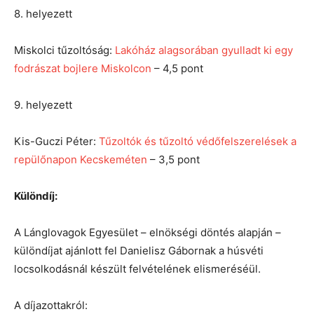
8. helyezett
Miskolci tűzoltóság:
Lakóház alagsorában gyulladt ki egy
fodrászat bojlere Miskolcon
– 4,5 pont
9. helyezett
Kis-Guczi Péter:
Tűzoltók és tűzoltó védőfelszerelések a
repülőnapon Kecskeméten
– 3,5 pont
Különdíj:
A Lánglovagok Egyesület – elnökségi döntés alapján –
különdíjat ajánlott fel Danielisz Gábornak a húsvéti
locsolkodásnál készült felvételének elismeréséül.
A díjazottakról: