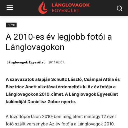
Hírek
A 2010-es év legjobb fotói a
Lánglovagokon
Lánglovagok Egyesület
2011.02.07.
A szavazatok alapján Schultz László, Csámpai Attila és
Bisztricz Anett alkotásai érdemelték ki Az év fotója a
Lánglovagokon 2010. címet. A Lánglovagok Egyesület
különdíját Danielisz Gábor nyerte.
A tűzoltóportálon 2010-ben megjelent mintegy 12 ezer
fotó szállt versenybe Az év fotója a Lánglovagok 2010.