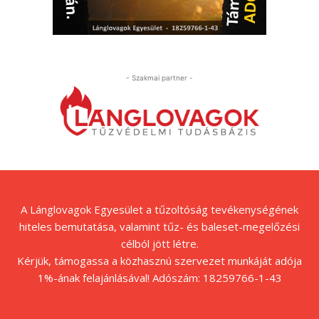
- Szakmai partner -
A Lánglovagok Egyesület a tűzoltóság tevékenységének
hiteles bemutatása, valamint tűz- és baleset-megelőzési
célból jött létre.
Kérjük, támogassa a közhasznú szervezet munkáját adója
1%-ának felajánlásával! Adószám: 18259766-1-43