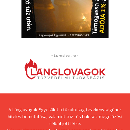
- Szakmai partner -
A Lánglovagok Egyesület a tűzoltóság tevékenységének
hiteles bemutatása, valamint tűz- és baleset-megelőzési
célból jött létre.