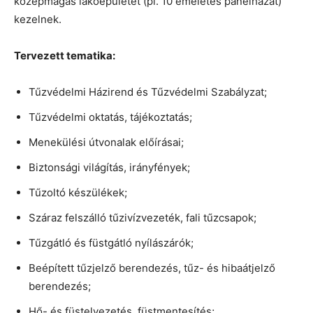
középmagas lakóépületet (pl. 10 emeletes panelházat)
kezelnek.
Tervezett tematika:
Tűzvédelmi Házirend és Tűzvédelmi Szabályzat;
Tűzvédelmi oktatás, tájékoztatás;
Menekülési útvonalak előírásai;
Biztonsági világítás, irányfények;
Tűzoltó készülékek;
Száraz felszálló tűzivízvezeték, fali tűzcsapok;
Tűzgátló és füstgátló nyílászárók;
Beépített tűzjelző berendezés, tűz- és hibaátjelző
berendezés;
Hő- és füstelvezetés, füstmentesítés;