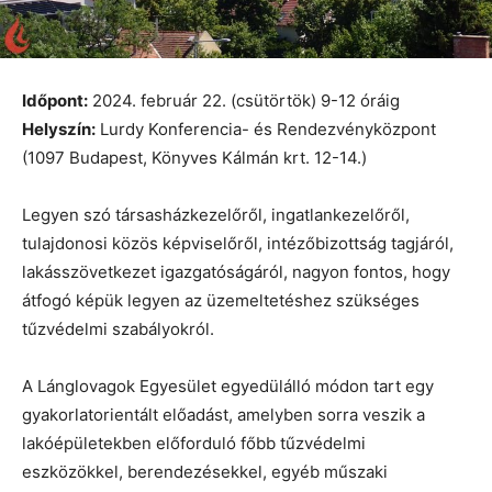
Időpont:
2024. február 22. (csütörtök) 9-12 óráig
Helyszín:
Lurdy Konferencia- és Rendezvényközpont
(1097 Budapest, Könyves Kálmán krt. 12-14.)
Legyen szó társasházkezelőről, ingatlankezelőről,
tulajdonosi közös képviselőről, intézőbizottság tagjáról,
lakásszövetkezet igazgatóságáról, nagyon fontos, hogy
átfogó képük legyen az üzemeltetéshez szükséges
tűzvédelmi szabályokról.
A Lánglovagok Egyesület egyedülálló módon tart egy
gyakorlatorientált előadást, amelyben sorra veszik a
lakóépületekben előforduló főbb tűzvédelmi
eszközökkel, berendezésekkel, egyéb műszaki