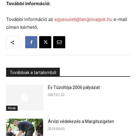
További információ:
További információ az
egyesulet@langlovagok.hu
e-mail
címen kérhető.
Továbbiak a tartalomból
Év Tűzoltója 2006 pályázat
2007.01.22.
Hírek
Árvízi védekezés a Margitszigeten
2013.06.05.