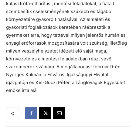
katasztrófa-elhárítási, mentési feladatokat, a fiatalt
szembesítik cselekményének szűkebb és tágabb
környezetére gyakorolt hatásával. Az elméleti és
gyakorlati foglalkozások keretében ráébresztik a
gyermeket arra, hogy tettével milyen jelentős humán és
anyagi erőforrások mozgósítására volt szükség, illetőleg
milyen veszélyhelyzetet idézett elő saját maga,
környezete és a mentési feladatokban részt vevő
szakemberek számára. A megállapodást február 9-én
Nyerges Kálmán, a Fővárosi Igazságügyi Hivatal
igazgatója és Kis-Guczi Péter, a Lánglovagok Egyesület
elnöke írta alá.