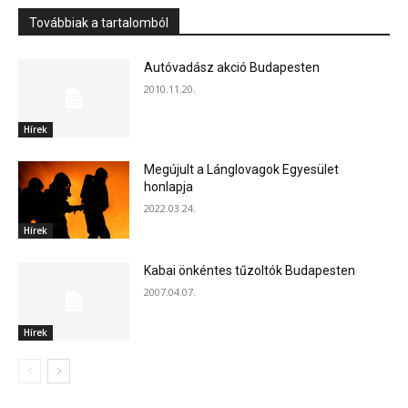
Továbbiak a tartalomból
Autóvadász akció Budapesten
2010.11.20.
Hírek
Megújult a Lánglovagok Egyesület
honlapja
2022.03.24.
Hírek
Kabai önkéntes tűzoltók Budapesten
2007.04.07.
Hírek