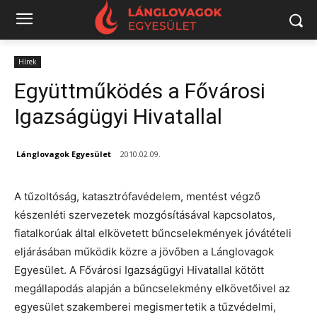
Hírek
Együttműködés a Fővárosi
Igazságügyi Hivatallal
Lánglovagok Egyesület
2010.02.09.
A tűzoltóság, katasztrófavédelem, mentést végző
készenléti szervezetek mozgósításával kapcsolatos,
fiatalkorúak által elkövetett bűncselekmények jóvátételi
eljárásában működik közre a jövőben a Lánglovagok
Egyesület. A Fővárosi Igazságügyi Hivatallal kötött
megállapodás alapján a bűncselekmény elkövetőivel az
egyesület szakemberei megismertetik a tűzvédelmi,