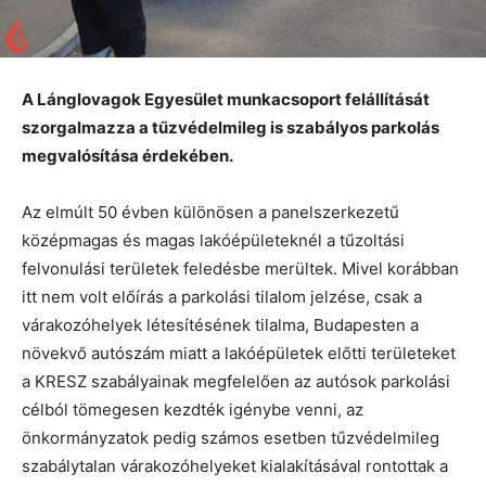
A Lánglovagok Egyesület munkacsoport felállítását
szorgalmazza a tűzvédelmileg is szabályos parkolás
megvalósítása érdekében.
Az elmúlt 50 évben különösen a panelszerkezetű
középmagas és magas lakóépületeknél a tűzoltási
felvonulási területek feledésbe merültek. Mivel korábban
itt nem volt előírás a parkolási tilalom jelzése, csak a
várakozóhelyek létesítésének tilalma, Budapesten a
növekvő autószám miatt a lakóépületek előtti területeket
a KRESZ szabályainak megfelelően az autósok parkolási
célból tömegesen kezdték igénybe venni, az
önkormányzatok pedig számos esetben tűzvédelmileg
szabálytalan várakozóhelyeket kialakításával rontottak a