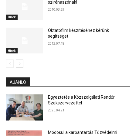
szirénaszónak!
2010.03.29.
Hírek
Oktatófilm készítéséhez kérünk
segítséget
2013.07.18.
Hírek
AJÁNLÓ
Egyeztetés a Közszolgálati Rendőr
Szakszervezettel
2026.04.21.
Módosul a karbantartás Tűzvédelmi