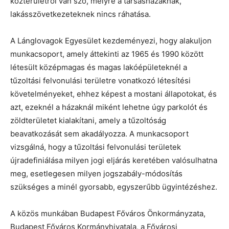
közterületről van szó, melyre a társasházaknak,
lakásszövetkezeteknek nincs ráhatása.
A Lánglovagok Egyesület kezdeményezi, hogy alakuljon
munkacsoport, amely áttekinti az 1965 és 1990 között
létesült középmagas és magas lakóépületeknél a
tűzoltási felvonulási területre vonatkozó létesítési
követelményeket, ehhez képest a mostani állapotokat, és
azt, ezeknél a házaknál miként lehetne úgy parkolót és
zöldterületet kialakítani, amely a tűzoltóság
beavatkozását sem akadályozza. A munkacsoport
vizsgálná, hogy a tűzoltási felvonulási területek
újradefiniálása milyen jogi eljárás keretében valósulhatna
meg, esetlegesen milyen jogszabály-módosítás
szükséges a minél gyorsabb, egyszerűbb ügyintézéshez.
A közös munkában Budapest Főváros Önkormányzata,
Budapest Főváros Kormányhivatala, a Fővárosi