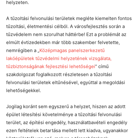
helyzeten.
A tűzoltási felvonulási területek megléte kiemelten fontos
tűzoltási, életmentési célból. A városfejlesztés során a
tűzvédelem nem szorulhat háttérbe! Ezt a problémát az
elmúlt évtizedekben már több szakember felvetette,
nemrégiben a „
Középmagas panelszerkezetű
lakóépületek tűzvédelmi helyzetének vizsgálata,
tűzbiztonságának fejlesztési lehetőségei
” című
szakdolgozat foglalkozott részletesen a tűzoltási
felvonulási területek eltűnésével, egyúttal a megoldási
lehetőségekkel.
Jogilag koránt sem egyszerű a helyzet, hiszen az adott
épület létesítési követelménye a tűzoltási felvonulási
terület, az építési engedély, használatbavételi engedély
ezen feltételek betartása mellett lett kiadva, ugyanakkor