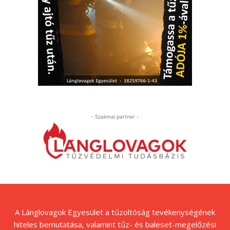
- Szakmai partner -
A Lánglovagok Egyesület a tűzoltóság tevékenységének
hiteles bemutatása, valamint tűz- és baleset-megelőzési