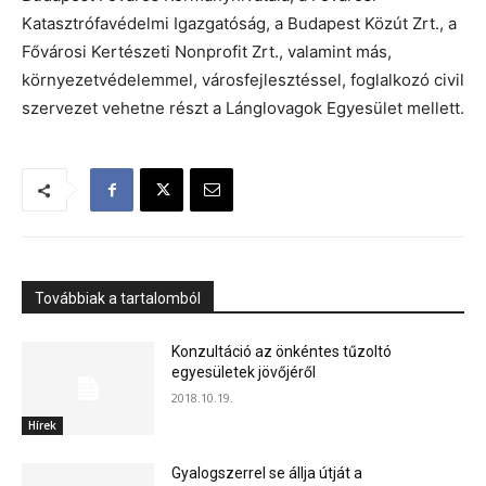
Katasztrófavédelmi Igazgatóság, a Budapest Közút Zrt., a
Fővárosi Kertészeti Nonprofit Zrt., valamint más,
környezetvédelemmel, városfejlesztéssel, foglalkozó civil
szervezet vehetne részt a Lánglovagok Egyesület mellett.
Továbbiak a tartalomból
Konzultáció az önkéntes tűzoltó
egyesületek jövőjéről
2018.10.19.
Hírek
Gyalogszerrel se állja útját a