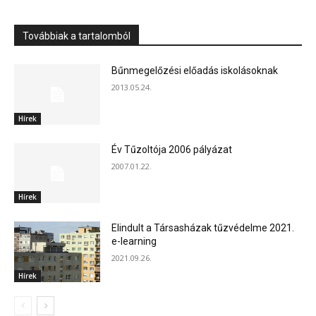
Továbbiak a tartalomból
Bűnmegelőzési előadás iskolásoknak
2013.05.24.
Hírek
Év Tűzoltója 2006 pályázat
2007.01.22.
Hírek
Elindult a Társasházak tűzvédelme 2021.
e-learning
2021.09.26.
Hírek