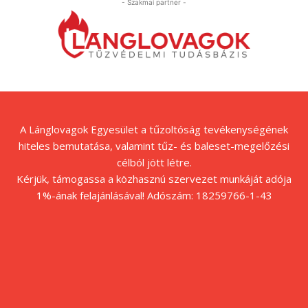
- Szakmai partner -
A Lánglovagok Egyesület a tűzoltóság tevékenységének
hiteles bemutatása, valamint tűz- és baleset-megelőzési
célból jött létre.
Kérjük, támogassa a közhasznú szervezet munkáját adója
1%-ának felajánlásával! Adószám: 18259766-1-43