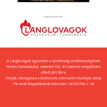
- Szakmai partner -
A Lánglovagok Egyesület a tűzoltóság tevékenységének
hiteles bemutatása, valamint tűz- és baleset-megelőzési
célból jött létre.
Kérjük, támogassa a közhasznú szervezet munkáját adója
1%-ának felajánlásával! Adószám: 18259766-1-43