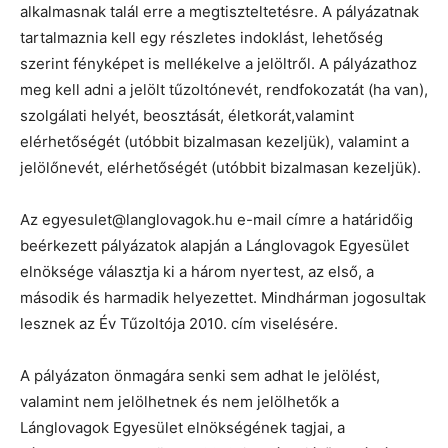
alkalmasnak talál erre a megtiszteltetésre. A pályázatnak
tartalmaznia kell egy részletes indoklást, lehetőség
szerint fényképet is mellékelve a jelöltről. A pályázathoz
meg kell adni a jelölt tűzoltónevét, rendfokozatát (ha van),
szolgálati helyét, beosztását, életkorát,valamint
elérhetőségét (utóbbit bizalmasan kezeljük), valamint a
jelölőnevét, elérhetőségét (utóbbit bizalmasan kezeljük).
Az egyesulet@langlovagok.hu e-mail címre a határidőig
beérkezett pályázatok alapján a Lánglovagok Egyesület
elnöksége választja ki a három nyertest, az első, a
második és harmadik helyezettet. Mindhárman jogosultak
lesznek az Év Tűzoltója 2010. cím viselésére.
A pályázaton önmagára senki sem adhat le jelölést,
valamint nem jelölhetnek és nem jelölhetők a
Lánglovagok Egyesület elnökségének tagjai, a