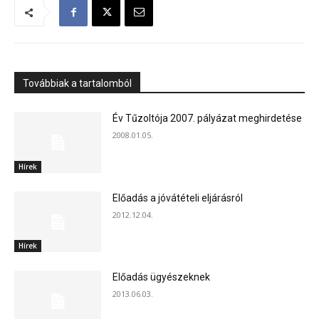
Továbbiak a tartalomból
Év Tűzoltója 2007. pályázat meghirdetése
2008.01.05.
Hírek
Előadás a jóvátételi eljárásról
2012.12.04.
Hírek
Előadás ügyészeknek
2013.06.03.