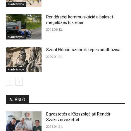
Kiadványok
Rendőrségi kommunikáció a baleset-
megelőzés tükrében
2016.06.12.
Kiadványok
Szent Flórián-szobrok képes adatbázisa
2009.01.21.
Kiadványok
AJÁNLÓ
Egyeztetés a Közszolgálati Rendőr
Szakszervezettel
2026.04.21.