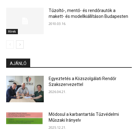
Tűzoltó-, mentő- és rendőrautók a
makett- és modellkiállításon Budapesten
2010.03.16.
Hírek
AJÁNLÓ
Egyeztetés a Közszolgálati Rendőr
Szakszervezettel
2026.04.21.
Módosul a karbantartás Tűzvédelmi
Műszaki Irányelv
2025.12.21.