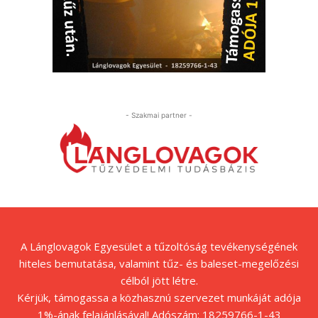
- Szakmai partner -
A Lánglovagok Egyesület a tűzoltóság tevékenységének
hiteles bemutatása, valamint tűz- és baleset-megelőzési
célból jött létre.
Kérjük, támogassa a közhasznú szervezet munkáját adója
1%-ának felajánlásával! Adószám: 18259766-1-43