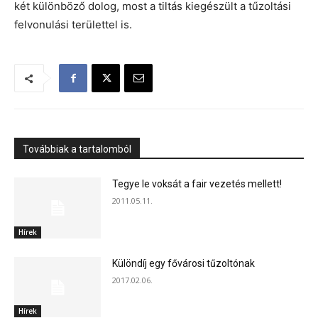
két különböző dolog, most a tiltás kiegészült a tűzoltási
felvonulási területtel is.
Továbbiak a tartalomból
Tegye le voksát a fair vezetés mellett!
2011.05.11.
Hírek
Különdíj egy fővárosi tűzoltónak
2017.02.06.
Hírek