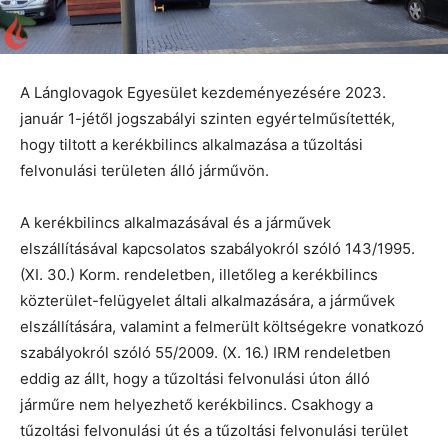
A Lánglovagok Egyesület kezdeményezésére 2023.
január 1-jétől jogszabályi szinten egyértelműsítették,
hogy tiltott a kerékbilincs alkalmazása a tűzoltási
felvonulási területen álló járművön.
A kerékbilincs alkalmazásával és a járművek
elszállításával kapcsolatos szabályokról szóló 143/1995.
(XI. 30.) Korm. rendeletben, illetőleg a kerékbilincs
közterület-felügyelet általi alkalmazására, a járművek
elszállítására, valamint a felmerült költségekre vonatkozó
szabályokról szóló 55/2009. (X. 16.) IRM rendeletben
eddig az állt, hogy a tűzoltási felvonulási úton álló
járműre nem helyezhető kerékbilincs. Csakhogy a
tűzoltási felvonulási út és a tűzoltási felvonulási terület